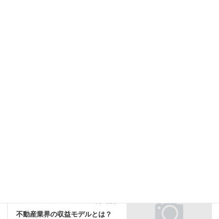
サイト
次回のコメントで使用するためブラウザーに自分の名前、メール
アドレス、サイトを保存する。
Uncategorized
前の記事
サブリースの利点と問題点
2025年9月28日
Uncategorized
次の記事
不動産業界の収益モデルとは？