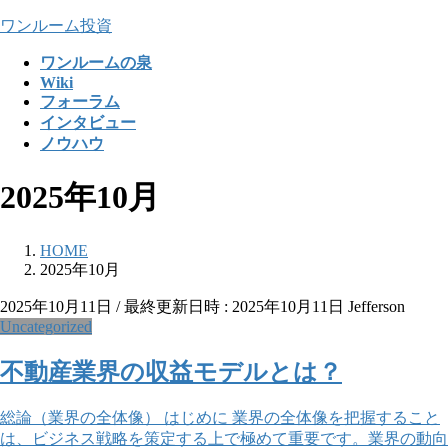
コ
ナ
ワンルーム投資
ン
ビ
ワンルームの泉
テ
ゲ
Wiki
ン
ー
フォーラム
ツ
シ
インタビュー
へ
ョ
ノウハウ
ス
ン
キ
に
2025年10月
ッ
移
プ
動
HOME
2025年10月
2025年10月11日
/ 最終更新日時 :
2025年10月11日
Jefferson
Uncategorized
不動産業界の収益モデルとは？
総論（業界の全体像） はじめに 業界の全体像を把握すること
は、ビジネス戦略を策定する上で極めて重要です。業界の動向