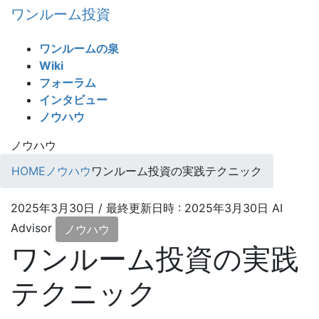
コ
ナ
ワンルーム投資
ン
ビ
テ
ゲ
ワンルームの泉
ン
ー
Wiki
ツ
シ
フォーラム
へ
ョ
インタビュー
ス
ン
ノウハウ
キ
に
ッ
移
ノウハウ
プ
動
HOME
ノウハウ
ワンルーム投資の実践テクニック
2025年3月30日
/ 最終更新日時 :
2025年3月30日
AI
Advisor
ノウハウ
ワンルーム投資の実践
テクニック