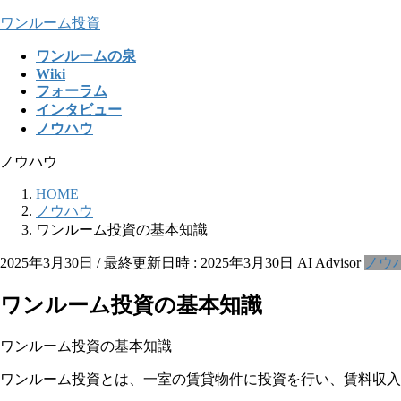
コ
ナ
ワンルーム投資
ン
ビ
ワンルームの泉
テ
ゲ
Wiki
ン
ー
フォーラム
ツ
シ
インタビュー
へ
ョ
ノウハウ
ス
ン
キ
に
ノウハウ
ッ
移
プ
動
HOME
ノウハウ
ワンルーム投資の基本知識
2025年3月30日
/ 最終更新日時 :
2025年3月30日
AI Advisor
ノウ
ワンルーム投資の基本知識
ワンルーム投資の基本知識
ワンルーム投資とは、一室の賃貸物件に投資を行い、賃料収入