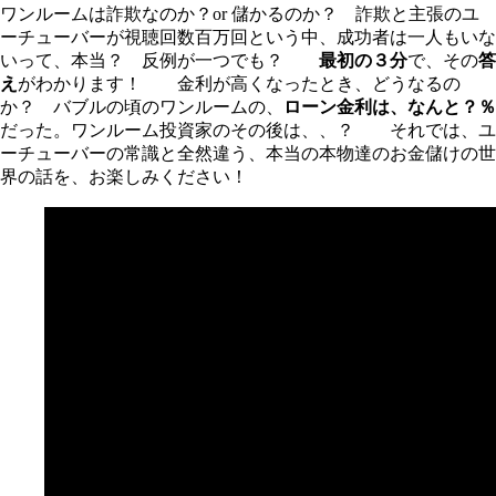
ワンルームは詐欺なのか？or 儲かるのか？ 詐欺と主張のユ
ーチューバーが視聴回数百万回という中、成功者は一人もいな
いって、本当？ 反例が一つでも？
最初の３分
で、その
答
え
がわかります！ 金利が高くなったとき、どうなるの
か？ バブルの頃のワンルームの、
ローン金利は、なんと？％
だった。ワンルーム投資家のその後は、、？ それでは、ユ
ーチューバーの常識と全然違う、本当の本物達のお金儲けの世
界の話を、お楽しみください！