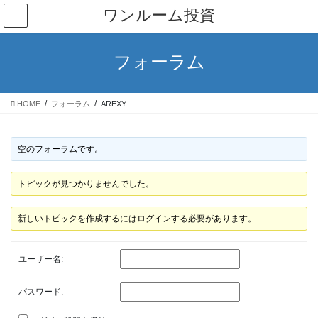
コ
ナ
ワンルーム投資
ン
ビ
テ
ゲ
ン
ー
フォーラム
ツ
シ
へ
ョ
ス
ン
HOME
フォーラム
AREXY
キ
に
ッ
移
プ
動
空のフォーラムです。
トピックが見つかりませんでした。
新しいトピックを作成するにはログインする必要があります。
ユーザー名:
パスワード: