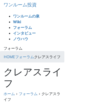
コ
ナ
ワンルーム投資
ン
ビ
テ
ゲ
ワンルームの泉
ン
ー
Wiki
ツ
シ
フォーラム
へ
ョ
インタビュー
ス
ン
ノウハウ
キ
に
ッ
移
フォーラム
プ
動
HOME
フォーラム
クレアスライフ
クレアスライ
フ
ホーム
›
フォーラム
›
クレアスラ
イフ