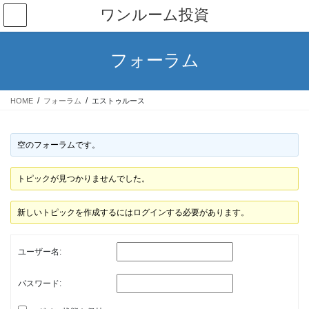
コ
ナ
ワンルーム投資
ン
ビ
テ
ゲ
ン
ー
フォーラム
ツ
シ
へ
ョ
ス
ン
HOME
フォーラム
エストゥルース
キ
に
ッ
移
プ
動
空のフォーラムです。
トピックが見つかりませんでした。
新しいトピックを作成するにはログインする必要があります。
ユーザー名:
パスワード: