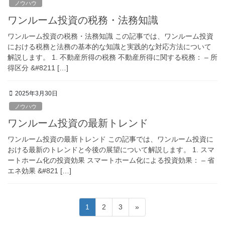
ノウハウ
ワンルーム投資の税務・法務知識
ワンルーム投資の税務・法務知識 この記事では、ワンルーム投資
における税務と法務の基本的な知識と実践的な対応方法について
解説します。 1. 不動産所得の税務 不動産所得に関する税務： – 所
得区分 &#8211 […]
2025年3月30日
ノウハウ
ワンルーム投資の最新トレンド
ワンルーム投資の最新トレンド この記事では、ワンルーム投資に
おける最新のトレンドと今後の展望について解説します。 1. スマ
ートホーム化の投資効果 スマートホーム化による投資効果： – 省
エネ効果 &#821 […]
投
固
固
固
1
2
3
»
稿
定
定
定