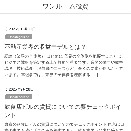
コ
ナ
ワンルーム投資
ワンルームは詐欺？を検証
ン
ビ
テ
ゲ
３０年もった結果は？ 元銀行支店長の重い言葉
Previous
Next
ン
ー
詳しくは、
ツ
シ
2025年10月11日
へ
ョ
Uncategorized
ス
ン
キ
に
不動産業界の収益モデルとは？
ッ
移
総論（業界の全体像） はじめに 業界の全体像を把握することは、
プ
動
ビジネス戦略を策定する上で極めて重要です。業界の動向や競争
環境、技術革新、消費者のニーズなど、多くの要素が絡み合って
います。本記事では、業界の全体像を理解する […]
2025年9月28日
Uncategorized
飲食店ビルの賃貸についての要チェックポイ
ント
東京の飲食店ビルの賃貸についての要チェックポイント 東京は日
本の中でも特に活気のある都市であり、飲食業界も非常に盛況で